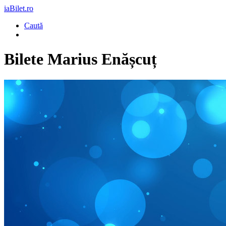
iaBilet.ro
Caută
Bilete
Marius Enășcuț