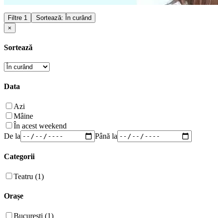
Filtre
1
Sortează: În curând
×
Sortează
Data
Azi
Mâine
În acest weekend
De la
Până la
Categorii
Teatru (1)
Orașe
București (1)