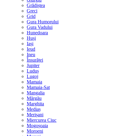
Grădiștea
Greci
Grid
Gura Humorului
Gura Vadului
Hunedoara
Huși
Iași
Ieud
Ineu
Însurăței
Jupiter
Luduș
Lugoj
Mamaia
Mamaia-Sat
Mangalia
Mărgău
Marghita
Mediaș
Merișani
Miercurea Ciuc
Mogoșoaia
Moroeni