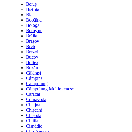
Beiuș
Bistrița
Blaj
Bobâlna
Bologa
Botoșani
Brăila
Brașov
Breb
Brezoi
Bucov
Buftea
Buzău
Călărași
Câmpina
Câmpulung
Câmpulung Moldovenesc
Caracal
Cernavodă
Chiajna
Chișcani
Chișoda
Chitila
Cisnădie
Cluj-Napoca