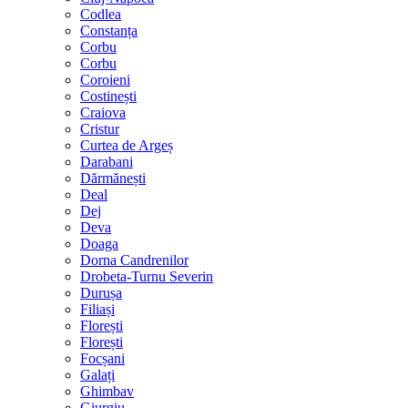
Codlea
Constanța
Corbu
Corbu
Coroieni
Costinești
Craiova
Cristur
Curtea de Argeș
Darabani
Dărmănești
Deal
Dej
Deva
Doaga
Dorna Candrenilor
Drobeta-Turnu Severin
Durușa
Filiași
Florești
Florești
Focșani
Galați
Ghimbav
Giurgiu