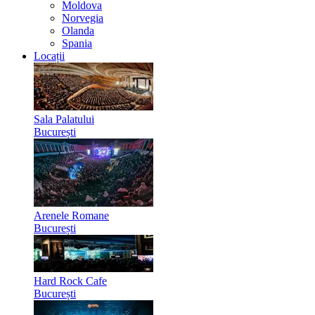
Moldova
Norvegia
Olanda
Spania
Locații
Sala Palatului
București
Arenele Romane
București
Hard Rock Cafe
București