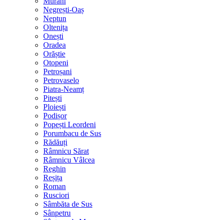
Murani
Negrești-Oaș
Neptun
Oltenița
Onești
Oradea
Orăștie
Otopeni
Petroșani
Petrovaselo
Piatra-Neamț
Pitești
Ploiești
Podișor
Popești Leordeni
Porumbacu de Sus
Rădăuți
Râmnicu Sărat
Râmnicu Vâlcea
Reghin
Reșița
Roman
Rusciori
Sâmbăta de Sus
Sânpetru