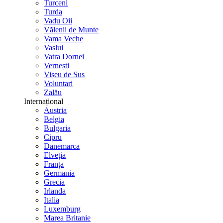
Turceni
Turda
Vadu Oii
Vălenii de Munte
Vama Veche
Vaslui
Vatra Dornei
Vernești
Vișeu de Sus
Voluntari
Zalău
Internațional
Austria
Belgia
Bulgaria
Cipru
Danemarca
Elveția
Franța
Germania
Grecia
Irlanda
Italia
Luxemburg
Marea Britanie