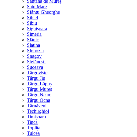
Sântana de Mureș
Satu Mare
Sfântu Gheorghe
Sibiel
Sibiu
Sighișoara
Simeria
Slănic
Slatina
Slobozia
Snagov
Ștefănești
Suceava
Târgoviște
Târgu Jiu
Târgu Lăpuș
Târgu Mureș
Târgu Neamț
Târgu Ocna
Târnăveni
Techirghiol
Timișoara
Tinca
Toplița
Tulcea