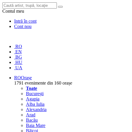
Contul meu
Intră în cont
Cont nou
RO
EN
BG
HU
UA
RO
Orașe
1791 evenimente din 160 orașe
Toate
București
Agapia
Alba Iulia
Alexandria
Arad
Bacău
Baia Mare
Băicoi