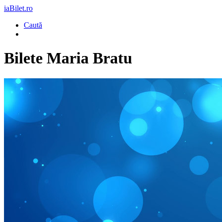
iaBilet.ro
Caută
Bilete
Maria Bratu