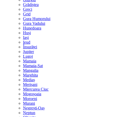
Grădiștea
Greci
Grid
Gura Humorului
Gura Vadului
Hunedoara
Huși
Iași
Ieud
Însurăței
Jupiter
Lugoj
Mamaia
Mamaia-Sat
Mangalia
Marghita
Mediaș
Merișani
Miercurea Ciuc
Mogoșoaia
Moroeni
Murani
Negrești-Oaș
Neptun