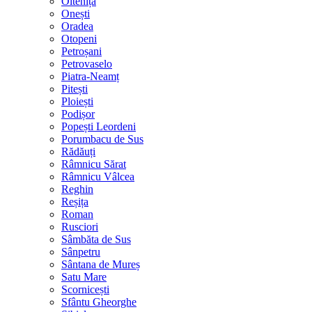
Oltenița
Onești
Oradea
Otopeni
Petroșani
Petrovaselo
Piatra-Neamț
Pitești
Ploiești
Podișor
Popești Leordeni
Porumbacu de Sus
Rădăuți
Râmnicu Sărat
Râmnicu Vâlcea
Reghin
Reșița
Roman
Rusciori
Sâmbăta de Sus
Sânpetru
Sântana de Mureș
Satu Mare
Scornicești
Sfântu Gheorghe