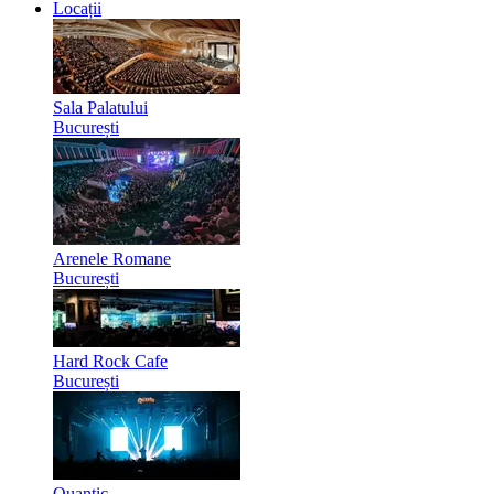
Locații
Sala Palatului
București
Arenele Romane
București
Hard Rock Cafe
București
Quantic