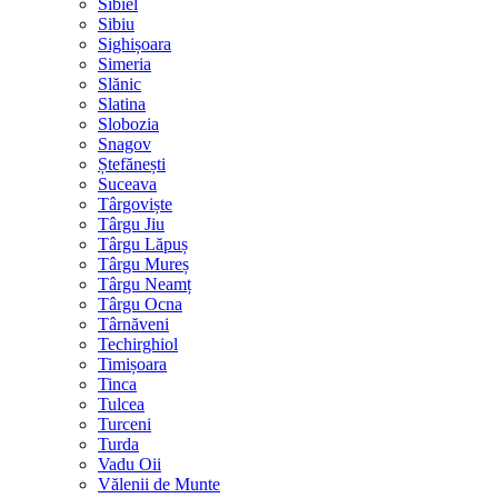
Sibiel
Sibiu
Sighișoara
Simeria
Slănic
Slatina
Slobozia
Snagov
Ștefănești
Suceava
Târgoviște
Târgu Jiu
Târgu Lăpuș
Târgu Mureș
Târgu Neamț
Târgu Ocna
Târnăveni
Techirghiol
Timișoara
Tinca
Tulcea
Turceni
Turda
Vadu Oii
Vălenii de Munte