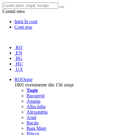
Contul meu
Intră în cont
Cont nou
RO
EN
BG
HU
UA
RO
Orașe
1801 evenimente din 156 orașe
Toate
București
Agapia
Alba Iulia
Alexandria
Arad
Bacău
Baia Mare
Băicoi