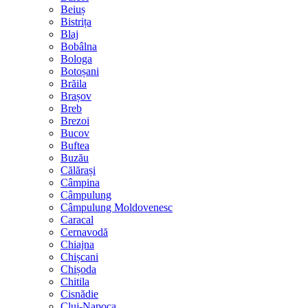
Beiuș
Bistrița
Blaj
Bobâlna
Bologa
Botoșani
Brăila
Brașov
Breb
Brezoi
Bucov
Buftea
Buzău
Călărași
Câmpina
Câmpulung
Câmpulung Moldovenesc
Caracal
Cernavodă
Chiajna
Chișcani
Chișoda
Chitila
Cisnădie
Cluj-Napoca