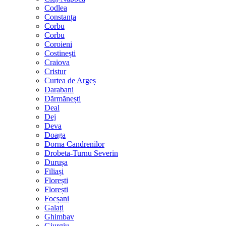
Codlea
Constanța
Corbu
Corbu
Coroieni
Costinești
Craiova
Cristur
Curtea de Argeș
Darabani
Dărmănești
Deal
Dej
Deva
Doaga
Dorna Candrenilor
Drobeta-Turnu Severin
Durușa
Filiași
Florești
Florești
Focșani
Galați
Ghimbav
Giurgiu