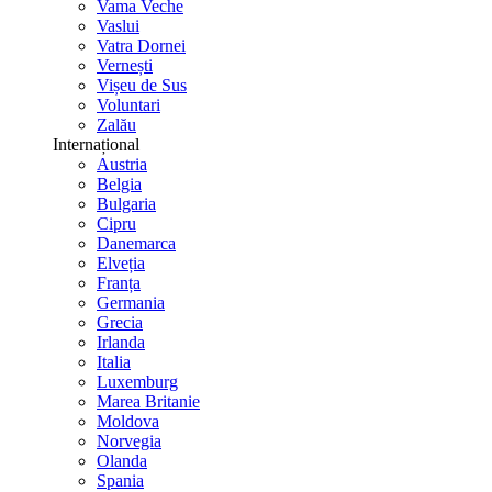
Vama Veche
Vaslui
Vatra Dornei
Vernești
Vișeu de Sus
Voluntari
Zalău
Internațional
Austria
Belgia
Bulgaria
Cipru
Danemarca
Elveția
Franța
Germania
Grecia
Irlanda
Italia
Luxemburg
Marea Britanie
Moldova
Norvegia
Olanda
Spania