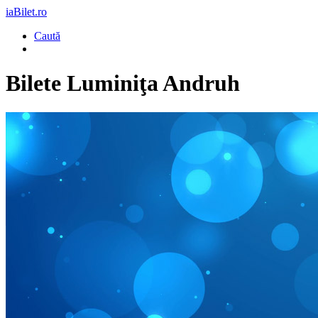
iaBilet.ro
Caută
Bilete
Luminiţa Andruh