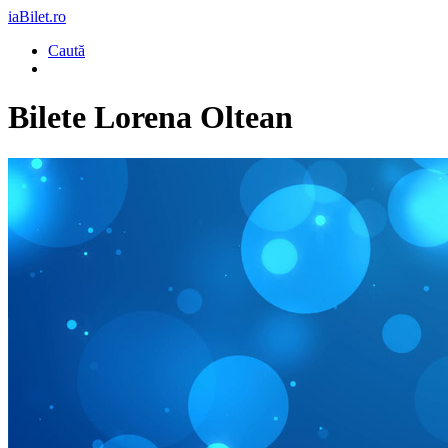
iaBilet.ro
Caută
Bilete
Lorena Oltean