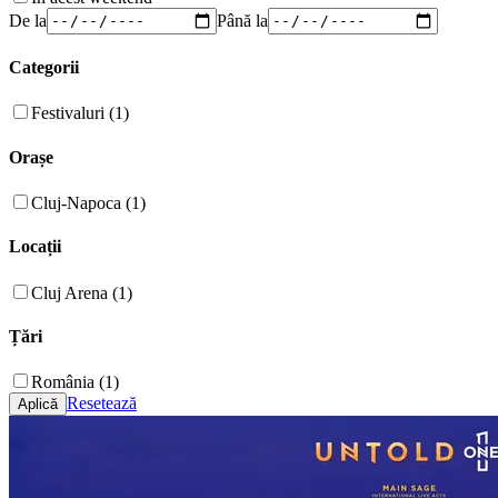
De la
Până la
Categorii
Festivaluri (1)
Orașe
Cluj-Napoca (1)
Locații
Cluj Arena (1)
Țări
România (1)
Resetează