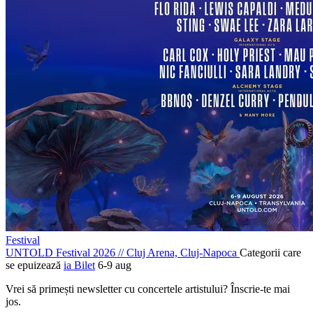
Festival
UNTOLD Festival 2026
//
Cluj Arena, Cluj-Napoca
Categorii care
se epuizează
ia Bilet
6-9 aug
Vrei să primești newsletter cu concertele artistului? Înscrie-te mai
jos.