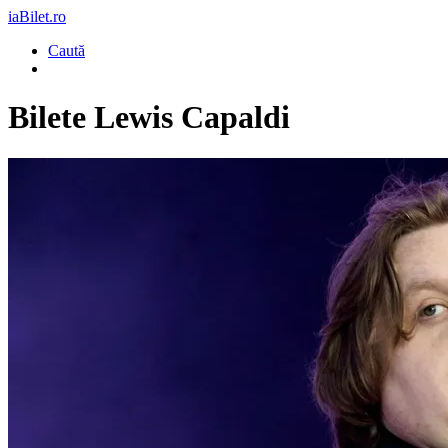
iaBilet.ro
Caută
Bilete
Lewis Capaldi