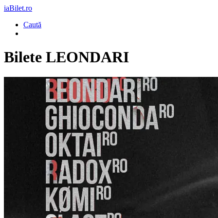
iaBilet.ro
Caută
Bilete
LEONDARI