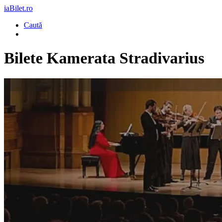
iaBilet.ro
Caută
Bilete
Kamerata Stradivarius