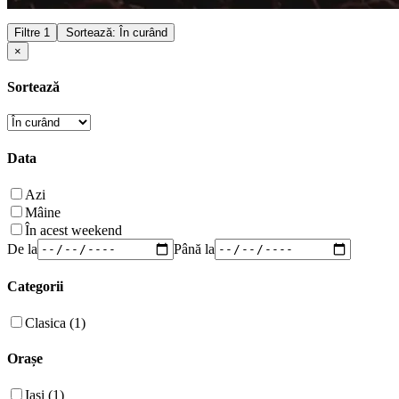
Filtre
1
Sortează: În curând
×
Sortează
Data
Azi
Mâine
În acest weekend
De la
Până la
Categorii
Clasica (1)
Orașe
Iași (1)