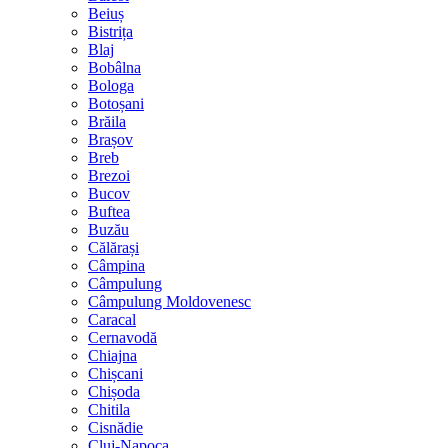
Beiuș
Bistrița
Blaj
Bobâlna
Bologa
Botoșani
Brăila
Brașov
Breb
Brezoi
Bucov
Buftea
Buzău
Călărași
Câmpina
Câmpulung
Câmpulung Moldovenesc
Caracal
Cernavodă
Chiajna
Chișcani
Chișoda
Chitila
Cisnădie
Cluj-Napoca