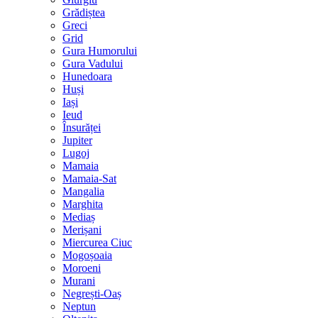
Grădiștea
Greci
Grid
Gura Humorului
Gura Vadului
Hunedoara
Huși
Iași
Ieud
Însurăței
Jupiter
Lugoj
Mamaia
Mamaia-Sat
Mangalia
Marghita
Mediaș
Merișani
Miercurea Ciuc
Mogoșoaia
Moroeni
Murani
Negrești-Oaș
Neptun