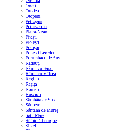
Oltenița
Onești
Oradea
Otopeni
Petroșani
Petrovaselo
Piatra-Neamț
Pitești
Ploiești
Podișor
Popești Leordeni
Porumbacu de Sus
Rădăuți
Râmnicu Sărat
Râmnicu Vâlcea
Reghin
Reșița
Roman
Rusciori
Sâmbăta de Sus
Sânpetru
Sântana de Mureș
Satu Mare
Sfântu Gheorghe
Sibiel