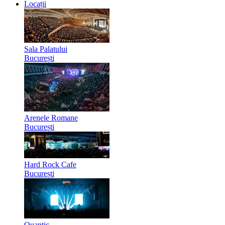
Locații
Sala Palatului
București
Arenele Romane
București
Hard Rock Cafe
București
Quantic