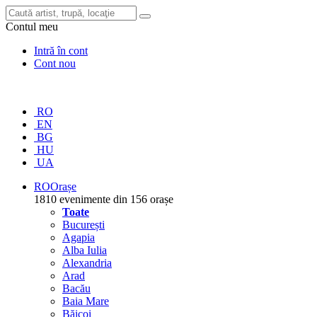
Contul meu
Intră în cont
Cont nou
RO
EN
BG
HU
UA
RO
Orașe
1810 evenimente din 156 orașe
Toate
București
Agapia
Alba Iulia
Alexandria
Arad
Bacău
Baia Mare
Băicoi