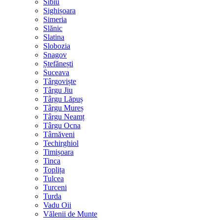
Sibiu
Sighișoara
Simeria
Slănic
Slatina
Slobozia
Snagov
Ștefănești
Suceava
Târgoviște
Târgu Jiu
Târgu Lăpuș
Târgu Mureș
Târgu Neamț
Târgu Ocna
Târnăveni
Techirghiol
Timișoara
Tinca
Toplița
Tulcea
Turceni
Turda
Vadu Oii
Vălenii de Munte