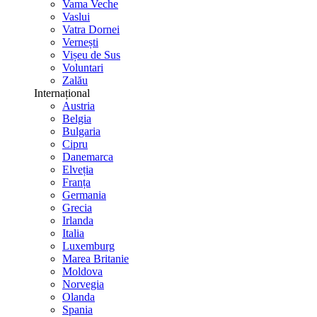
Vama Veche
Vaslui
Vatra Dornei
Vernești
Vișeu de Sus
Voluntari
Zalău
Internațional
Austria
Belgia
Bulgaria
Cipru
Danemarca
Elveția
Franța
Germania
Grecia
Irlanda
Italia
Luxemburg
Marea Britanie
Moldova
Norvegia
Olanda
Spania