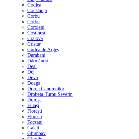
Codlea
Constanța
Corbu
Corbu
Coroieni
Costinești
Craiova
Cristur
Curtea de Argeș
Darabani
Dărmănești
Deal
Dej
Deva
Doaga
Dorna Candrenilor
Drobeta-Turnu Severin
Durușa
Filiași
Florești
Florești
Focșani
Galați
Ghimbav
Giurgiu