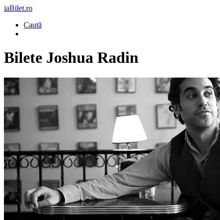
iaBilet.ro
Caută
Bilete
Joshua Radin