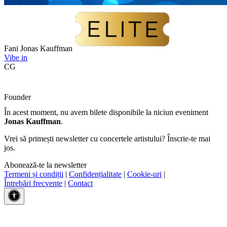
Fani Jonas Kauffman
Vibe in
CG
Founder
În acest moment, nu avem bilete disponibile la niciun eveniment
Jonas Kauffman
.
Vrei să primești newsletter cu concertele artistului? Înscrie-te mai
jos.
Abonează-te la newsletter
Termeni și condiții
|
Confidențialitate
|
Cookie-uri
|
Întrebări frecvente
|
Contact