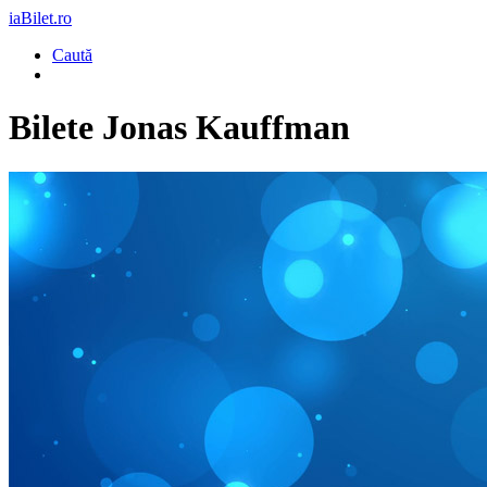
iaBilet.ro
Caută
Bilete
Jonas Kauffman