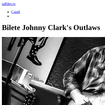
iaBilet.ro
Caută
Bilete
Johnny Clark's Outlaws