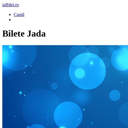
iaBilet.ro
Caută
Bilete
Jada