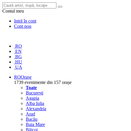
Contul meu
Intră în cont
Cont nou
RO
EN
BG
HU
UA
RO
Orașe
1739 evenimente din 157 orașe
Toate
București
Agapia
Alba Iulia
Alexandria
Arad
Bacău
Baia Mare
Băicoi