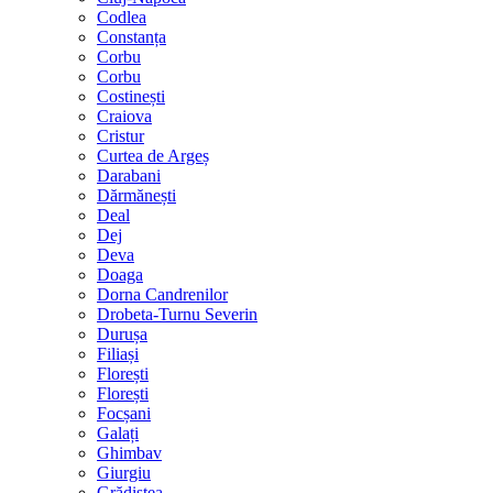
Codlea
Constanța
Corbu
Corbu
Costinești
Craiova
Cristur
Curtea de Argeș
Darabani
Dărmănești
Deal
Dej
Deva
Doaga
Dorna Candrenilor
Drobeta-Turnu Severin
Durușa
Filiași
Florești
Florești
Focșani
Galați
Ghimbav
Giurgiu
Grădiștea