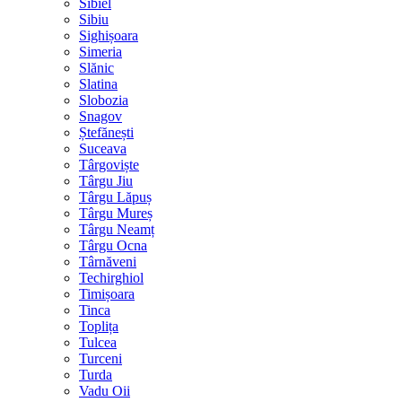
Sibiel
Sibiu
Sighișoara
Simeria
Slănic
Slatina
Slobozia
Snagov
Ștefănești
Suceava
Târgoviște
Târgu Jiu
Târgu Lăpuș
Târgu Mureș
Târgu Neamț
Târgu Ocna
Târnăveni
Techirghiol
Timișoara
Tinca
Toplița
Tulcea
Turceni
Turda
Vadu Oii