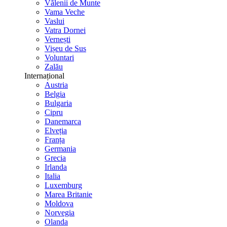
Vălenii de Munte
Vama Veche
Vaslui
Vatra Dornei
Vernești
Vișeu de Sus
Voluntari
Zalău
Internațional
Austria
Belgia
Bulgaria
Cipru
Danemarca
Elveția
Franța
Germania
Grecia
Irlanda
Italia
Luxemburg
Marea Britanie
Moldova
Norvegia
Olanda