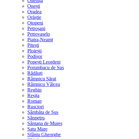
Oltenița
Onești
Oradea
Orăștie
Otopeni
Petroșani
Petrovaselo
Piatra-Neamț
Pitești
Ploiești
Podișor
Popești Leordeni
Porumbacu de Sus
Rădăuți
Râmnicu Sărat
Râmnicu Vâlcea
Reghin
Reșița
Roman
Rusciori
Sâmbăta de Sus
Sânpetru
Sântana de Mureș
Satu Mare
Sfântu Gheorghe