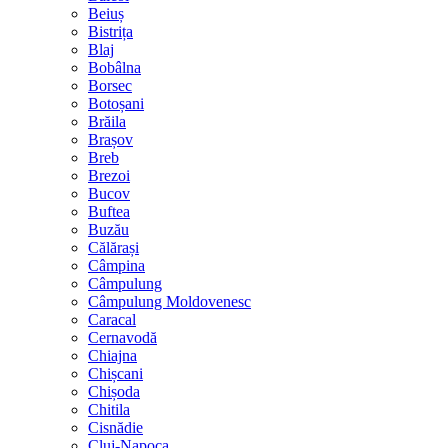
Beiuș
Bistrița
Blaj
Bobâlna
Borsec
Botoșani
Brăila
Brașov
Breb
Brezoi
Bucov
Buftea
Buzău
Călărași
Câmpina
Câmpulung
Câmpulung Moldovenesc
Caracal
Cernavodă
Chiajna
Chișcani
Chișoda
Chitila
Cisnădie
Cluj-Napoca