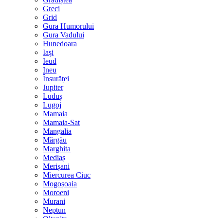
Greci
Grid
Gura Humorului
Gura Vadului
Hunedoara
Iași
Ieud
Ineu
Însurăței
Jupiter
Luduș
Lugoj
Mamaia
Mamaia-Sat
Mangalia
Mărgău
Marghita
Mediaș
Merișani
Miercurea Ciuc
Mogoșoaia
Moroeni
Murani
Neptun