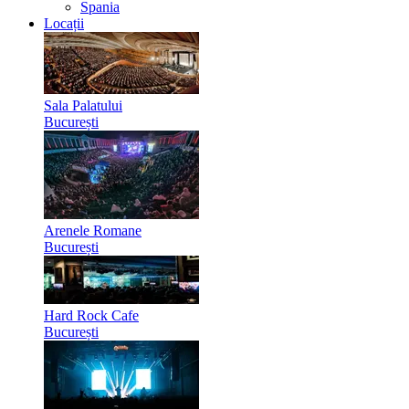
Spania
Locații
Sala Palatului
București
Arenele Romane
București
Hard Rock Cafe
București