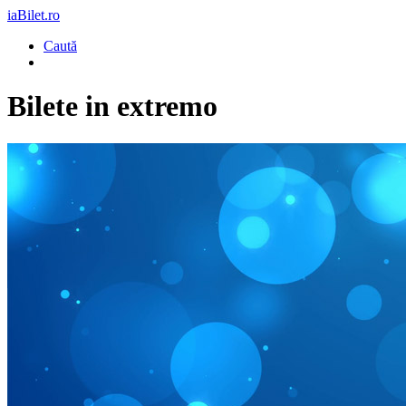
iaBilet.ro
Caută
Bilete
in extremo