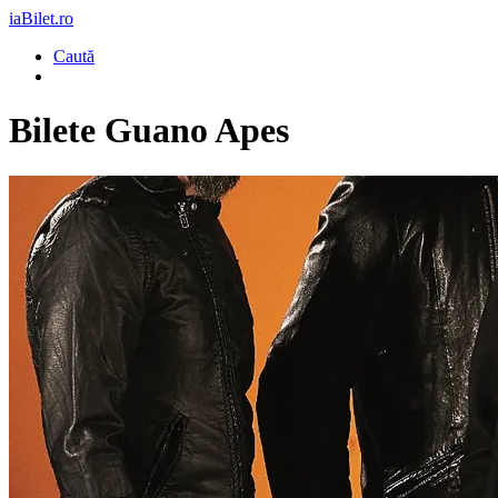
iaBilet.ro
Caută
Bilete
Guano Apes