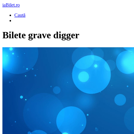
iaBilet.ro
Caută
Bilete
grave digger