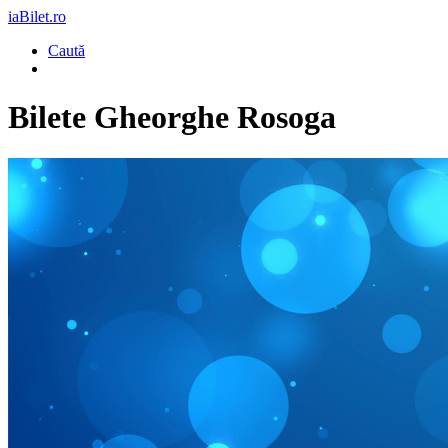
iaBilet.ro
Caută
Bilete
Gheorghe Rosoga