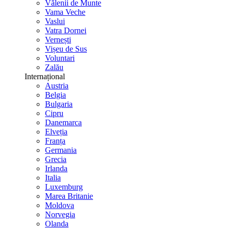
Vălenii de Munte
Vama Veche
Vaslui
Vatra Dornei
Vernești
Vișeu de Sus
Voluntari
Zalău
Internațional
Austria
Belgia
Bulgaria
Cipru
Danemarca
Elveția
Franța
Germania
Grecia
Irlanda
Italia
Luxemburg
Marea Britanie
Moldova
Norvegia
Olanda