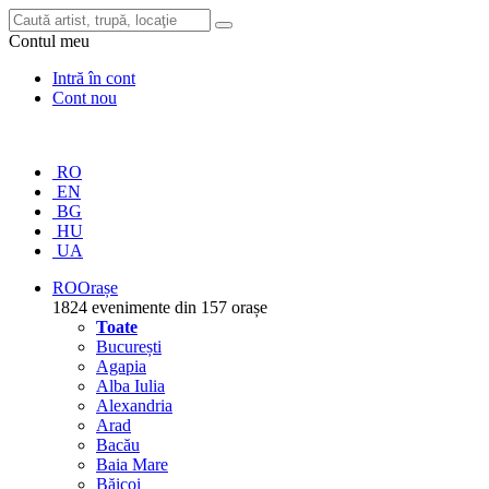
Contul meu
Intră în cont
Cont nou
RO
EN
BG
HU
UA
RO
Orașe
1824 evenimente din 157 orașe
Toate
București
Agapia
Alba Iulia
Alexandria
Arad
Bacău
Baia Mare
Băicoi