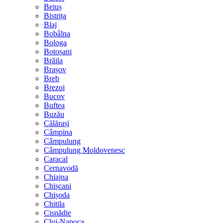
Beiuș
Bistrița
Blaj
Bobâlna
Bologa
Botoșani
Brăila
Brașov
Breb
Brezoi
Bucov
Buftea
Buzău
Călărași
Câmpina
Câmpulung
Câmpulung Moldovenesc
Caracal
Cernavodă
Chiajna
Chișcani
Chișoda
Chitila
Cisnădie
Cluj-Napoca