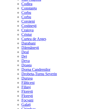
Codlea
Constanța
Corbu
Corbu
Coroieni
Costinești
Craiova
Cristur
Curtea de Argeș
Darabani
Dărmănești
Deal
Dej
Deva
Doaga
Dorna Candrenilor
Drobeta-Turnu Severin
Durușa
Fălticeni
Filiași
Florești
Florești
Focșani
Galați
Ghimbav