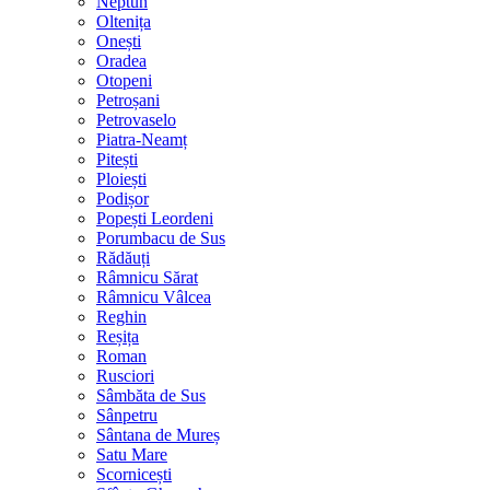
Neptun
Oltenița
Onești
Oradea
Otopeni
Petroșani
Petrovaselo
Piatra-Neamț
Pitești
Ploiești
Podișor
Popești Leordeni
Porumbacu de Sus
Rădăuți
Râmnicu Sărat
Râmnicu Vâlcea
Reghin
Reșița
Roman
Rusciori
Sâmbăta de Sus
Sânpetru
Sântana de Mureș
Satu Mare
Scornicești