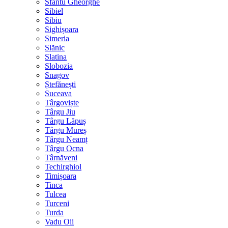
Sfântu Gheorghe
Sibiel
Sibiu
Sighișoara
Simeria
Slănic
Slatina
Slobozia
Snagov
Ștefănești
Suceava
Târgoviște
Târgu Jiu
Târgu Lăpuș
Târgu Mureș
Târgu Neamț
Târgu Ocna
Târnăveni
Techirghiol
Timișoara
Tinca
Tulcea
Turceni
Turda
Vadu Oii