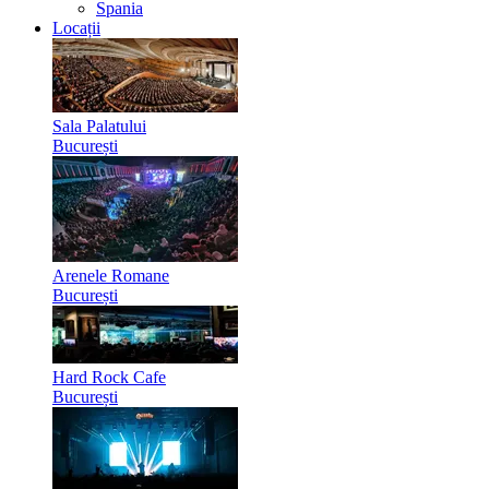
Spania
Locații
Sala Palatului
București
Arenele Romane
București
Hard Rock Cafe
București