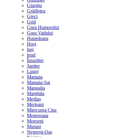
Giurgiu
Grădiștea
Greci
Grid
Gura Humorului
Gura Vadului
Hunedoara
Huși
Iași
Ieud
Însurăței
Jupiter
Lugoj
Mamaia
Mamaia-Sat
Mangalia
Marghita
Mediaș
Merișani
Miercurea Ciuc
Mogoșoaia
Moroeni
Murani
Negrești-Oaș