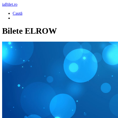
iaBilet.ro
Caută
Bilete
ELROW