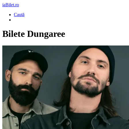
iaBilet.ro
Caută
Bilete
Dungaree