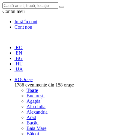
Contul meu
Intră în cont
Cont nou
RO
EN
BG
HU
UA
RO
Orașe
1786 evenimente din 158 orașe
Toate
București
Agapia
Alba Iulia
Alexandria
Arad
Bacău
Baia Mare
Băicoi