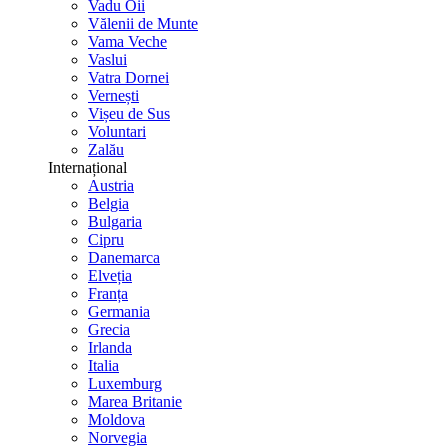
Vadu Oii
Vălenii de Munte
Vama Veche
Vaslui
Vatra Dornei
Vernești
Vișeu de Sus
Voluntari
Zalău
Internațional
Austria
Belgia
Bulgaria
Cipru
Danemarca
Elveția
Franța
Germania
Grecia
Irlanda
Italia
Luxemburg
Marea Britanie
Moldova
Norvegia