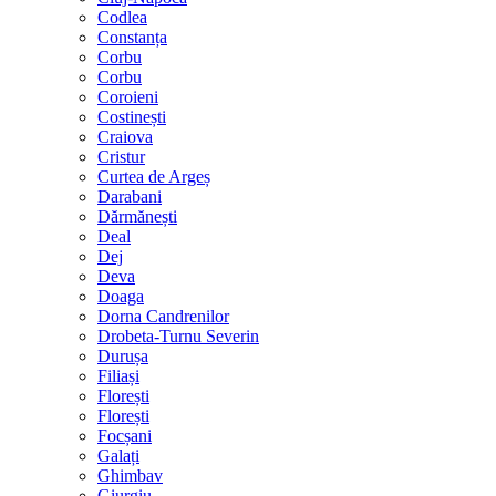
Codlea
Constanța
Corbu
Corbu
Coroieni
Costinești
Craiova
Cristur
Curtea de Argeș
Darabani
Dărmănești
Deal
Dej
Deva
Doaga
Dorna Candrenilor
Drobeta-Turnu Severin
Durușa
Filiași
Florești
Florești
Focșani
Galați
Ghimbav
Giurgiu