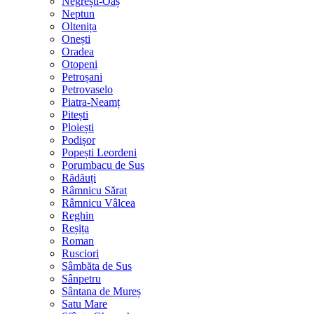
Negrești-Oaș
Neptun
Oltenița
Onești
Oradea
Otopeni
Petroșani
Petrovaselo
Piatra-Neamț
Pitești
Ploiești
Podișor
Popești Leordeni
Porumbacu de Sus
Rădăuți
Râmnicu Sărat
Râmnicu Vâlcea
Reghin
Reșița
Roman
Rusciori
Sâmbăta de Sus
Sânpetru
Sântana de Mureș
Satu Mare