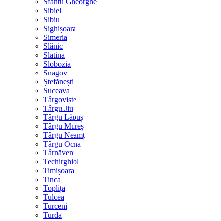
Sfântu Gheorghe
Sibiel
Sibiu
Sighișoara
Simeria
Slănic
Slatina
Slobozia
Snagov
Ștefănești
Suceava
Târgoviște
Târgu Jiu
Târgu Lăpuș
Târgu Mureș
Târgu Neamț
Târgu Ocna
Târnăveni
Techirghiol
Timișoara
Tinca
Toplița
Tulcea
Turceni
Turda