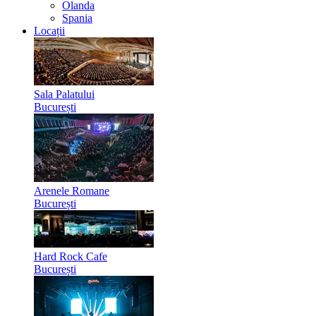
Olanda
Spania
Locații
Sala Palatului
București
Arenele Romane
București
Hard Rock Cafe
București