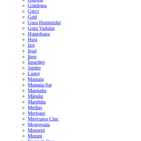
Grădiștea
Greci
Grid
Gura Humorului
Gura Vadului
Hunedoara
Huși
Iași
Ieud
Ineu
Însurăței
Jupiter
Lugoj
Mamaia
Mamaia-Sat
Mangalia
Mărgău
Marghita
Mediaș
Merișani
Miercurea Ciuc
Mogoșoaia
Moroeni
Murani