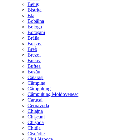
Beiuș
Bistrița
Blaj
Bobâlna
Bologa
Botoșani
Brăila
Brașov
Breb
Brezoi
Bucov
Buftea
Buzău
Călărași
Câmpina
Câmpulung
Câmpulung Moldovenesc
Caracal
Cernavodă
Chiajna
Chișcani
Chișoda
Chitila
Cisnădie
Cluj-Napoca