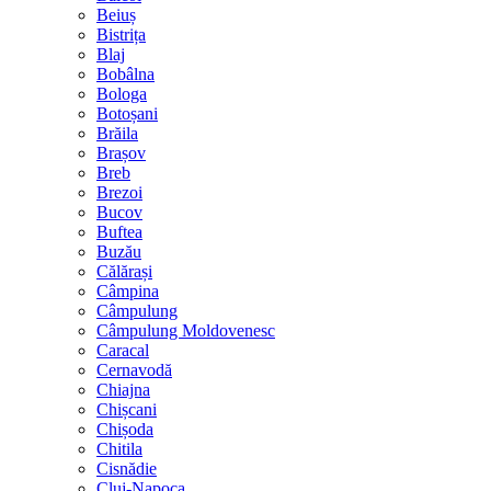
Beiuș
Bistrița
Blaj
Bobâlna
Bologa
Botoșani
Brăila
Brașov
Breb
Brezoi
Bucov
Buftea
Buzău
Călărași
Câmpina
Câmpulung
Câmpulung Moldovenesc
Caracal
Cernavodă
Chiajna
Chișcani
Chișoda
Chitila
Cisnădie
Cluj-Napoca