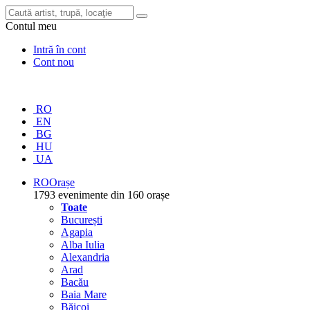
Contul meu
Intră în cont
Cont nou
RO
EN
BG
HU
UA
RO
Orașe
1793 evenimente din 160 orașe
Toate
București
Agapia
Alba Iulia
Alexandria
Arad
Bacău
Baia Mare
Băicoi