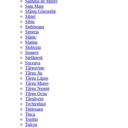
Sântana de Mureș
Satu Mare
Sfântu Gheorghe
Sibiel
Sibiu
Sighișoara
Simeria
Slănic
Slatina
Slobozia
Snagov
Ștefănești
Suceava
Târgoviște
Târgu Jiu
Târgu Lăpuș
Târgu Mureș
Târgu Neamț
Târgu Ocna
Târnăveni
Techirghiol
Timișoara
Tinca
Toplița
Tulcea