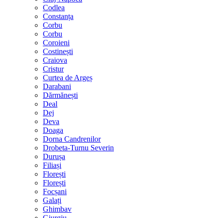
Codlea
Constanța
Corbu
Corbu
Coroieni
Costinești
Craiova
Cristur
Curtea de Argeș
Darabani
Dărmănești
Deal
Dej
Deva
Doaga
Dorna Candrenilor
Drobeta-Turnu Severin
Durușa
Filiași
Florești
Florești
Focșani
Galați
Ghimbav
Giurgiu