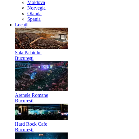
Moldova
Norvegia
Olanda
Spania
Locații
Sala Palatului
București
Arenele Romane
București
Hard Rock Cafe
București