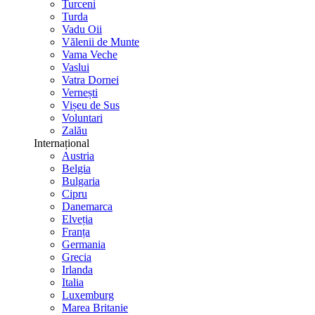
Turceni
Turda
Vadu Oii
Vălenii de Munte
Vama Veche
Vaslui
Vatra Dornei
Vernești
Vișeu de Sus
Voluntari
Zalău
Internațional
Austria
Belgia
Bulgaria
Cipru
Danemarca
Elveția
Franța
Germania
Grecia
Irlanda
Italia
Luxemburg
Marea Britanie