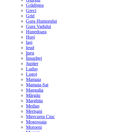
Grădiștea
Greci
Grid
Gura Humorului
Gura Vadului
Hunedoara
Huși
Iași
Ieud
Ineu
Însurăței
Jupiter
Luduș
Lugoj
Mamaia
Mamaia-Sat
Mangalia
Mărgău
Marghita
Mediaș
Merișani
Miercurea Ciuc
Mogoșoaia
Moroeni