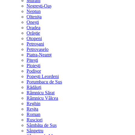
Murani
Negrești-Oaș
Neptun
Oltenița
Onești
Oradea
Orăștie
Otopeni
Petroșani
Petrovaselo
Piatra-Neamț
Pitești
Ploiești
Podișor
Popești Leordeni
Porumbacu de Sus
Rădăuți
Râmnicu Sărat
Râmnicu Vâlcea
Reghin
Reșița
Roman
Rusciori
Sâmbăta de Sus
Sânpetru