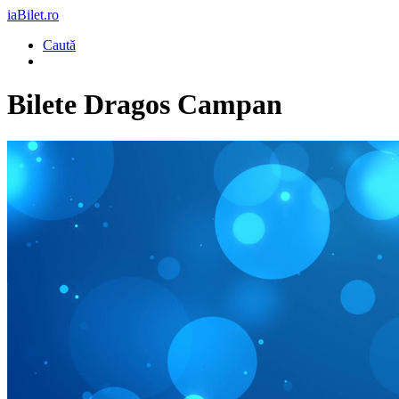
iaBilet.ro
Caută
Bilete
Dragos Campan