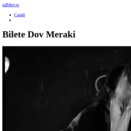
iaBilet.ro
Caută
Bilete
Dov Meraki