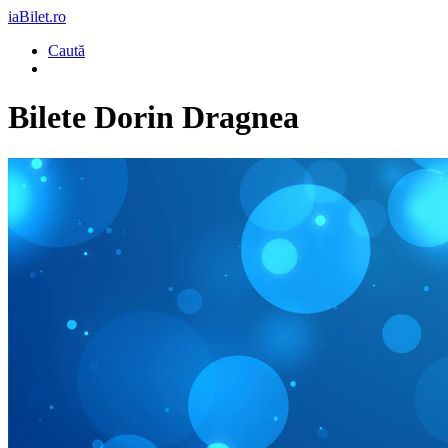
iaBilet.ro
Caută
Bilete
Dorin Dragnea