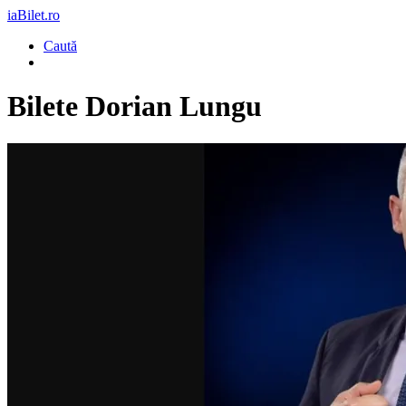
iaBilet.ro
Caută
Bilete
Dorian Lungu