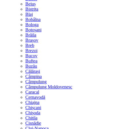
Beiuș
Bistrița
Blaj
Bobâlna
Bologa
Botoșani
Brăila
Brașov
Breb
Brezoi
Bucov
Buftea
Buzău
Călărași
Câmpina
Câmpulung
Câmpulung Moldovenesc
Caracal
Cernavodă
Chiajna
Chișcani
Chișoda
Chitila
Cisnădie
Cluj-Napoca