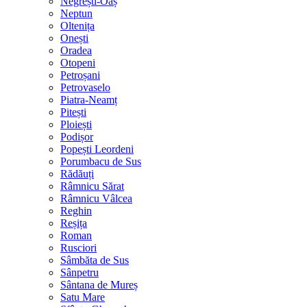
Negrești-Oaș
Neptun
Oltenița
Onești
Oradea
Otopeni
Petroșani
Petrovaselo
Piatra-Neamț
Pitești
Ploiești
Podișor
Popești Leordeni
Porumbacu de Sus
Rădăuți
Râmnicu Sărat
Râmnicu Vâlcea
Reghin
Reșița
Roman
Rusciori
Sâmbăta de Sus
Sânpetru
Sântana de Mureș
Satu Mare