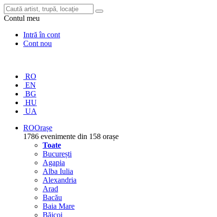
Contul meu
Intră în cont
Cont nou
RO
EN
BG
HU
UA
RO
Orașe
1786 evenimente din 158 orașe
Toate
București
Agapia
Alba Iulia
Alexandria
Arad
Bacău
Baia Mare
Băicoi