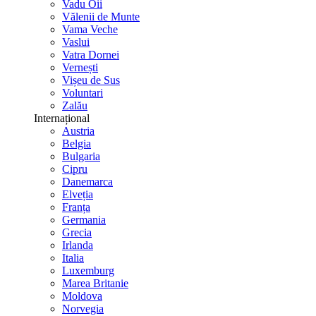
Vadu Oii
Vălenii de Munte
Vama Veche
Vaslui
Vatra Dornei
Vernești
Vișeu de Sus
Voluntari
Zalău
Internațional
Austria
Belgia
Bulgaria
Cipru
Danemarca
Elveția
Franța
Germania
Grecia
Irlanda
Italia
Luxemburg
Marea Britanie
Moldova
Norvegia