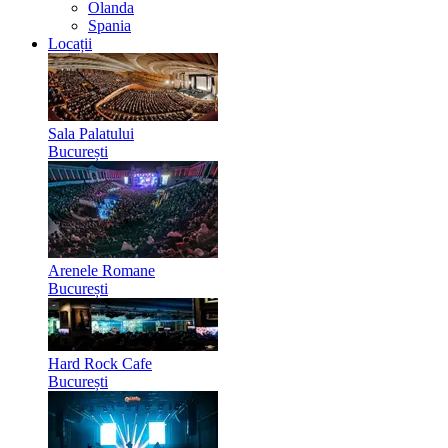
Olanda
Spania
Locații
Sala Palatului
București
Arenele Romane
București
Hard Rock Cafe
București