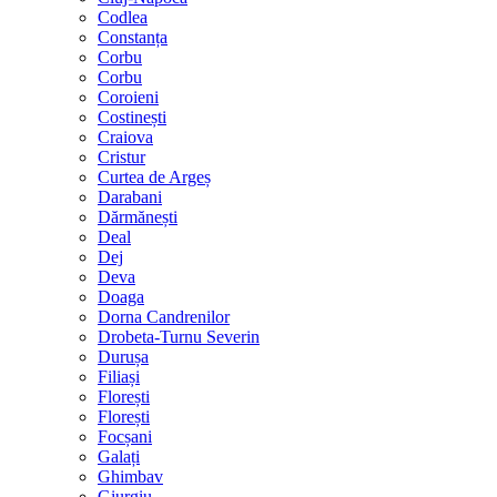
Codlea
Constanța
Corbu
Corbu
Coroieni
Costinești
Craiova
Cristur
Curtea de Argeș
Darabani
Dărmănești
Deal
Dej
Deva
Doaga
Dorna Candrenilor
Drobeta-Turnu Severin
Durușa
Filiași
Florești
Florești
Focșani
Galați
Ghimbav
Giurgiu