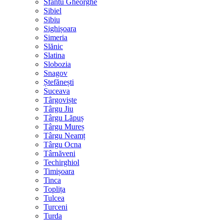
Sfântu Gheorghe
Sibiel
Sibiu
Sighișoara
Simeria
Slănic
Slatina
Slobozia
Snagov
Ștefănești
Suceava
Târgoviște
Târgu Jiu
Târgu Lăpuș
Târgu Mureș
Târgu Neamț
Târgu Ocna
Târnăveni
Techirghiol
Timișoara
Tinca
Toplița
Tulcea
Turceni
Turda