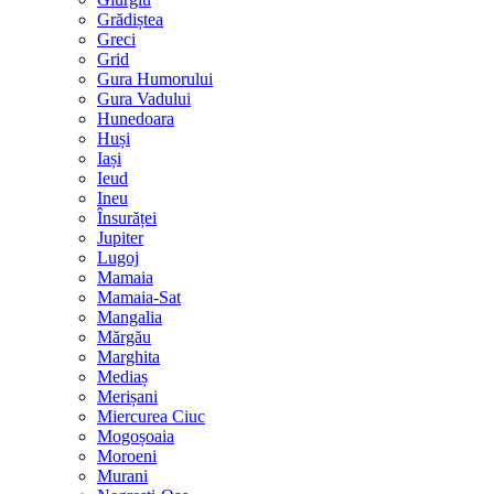
Grădiștea
Greci
Grid
Gura Humorului
Gura Vadului
Hunedoara
Huși
Iași
Ieud
Ineu
Însurăței
Jupiter
Lugoj
Mamaia
Mamaia-Sat
Mangalia
Mărgău
Marghita
Mediaș
Merișani
Miercurea Ciuc
Mogoșoaia
Moroeni
Murani