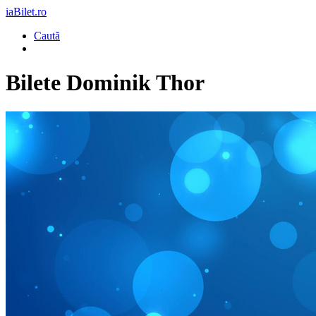
iaBilet.ro
Caută
Bilete
Dominik Thor