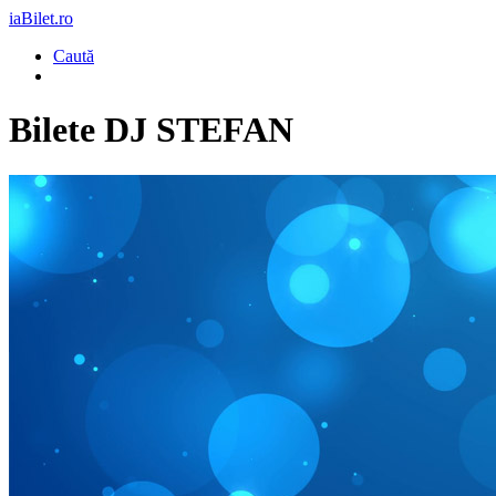
iaBilet.ro
Caută
Bilete
DJ STEFAN