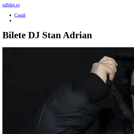
iaBilet.ro
Caută
Bilete
DJ Stan Adrian