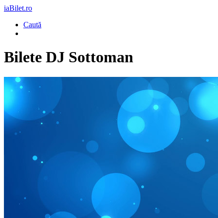
iaBilet.ro
Caută
Bilete
DJ Sottoman