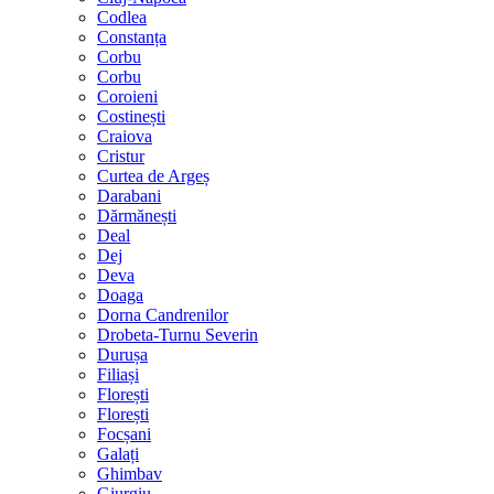
Codlea
Constanța
Corbu
Corbu
Coroieni
Costinești
Craiova
Cristur
Curtea de Argeș
Darabani
Dărmănești
Deal
Dej
Deva
Doaga
Dorna Candrenilor
Drobeta-Turnu Severin
Durușa
Filiași
Florești
Florești
Focșani
Galați
Ghimbav
Giurgiu