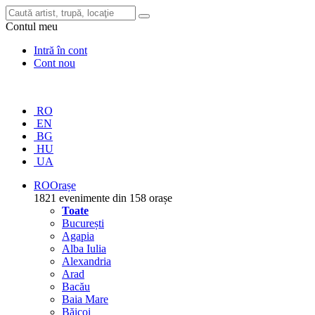
Contul meu
Intră în cont
Cont nou
RO
EN
BG
HU
UA
RO
Orașe
1821 evenimente din 158 orașe
Toate
București
Agapia
Alba Iulia
Alexandria
Arad
Bacău
Baia Mare
Băicoi