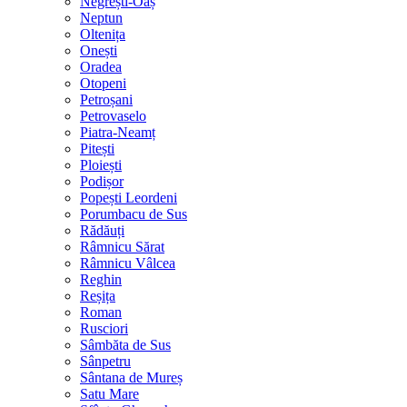
Negrești-Oaș
Neptun
Oltenița
Onești
Oradea
Otopeni
Petroșani
Petrovaselo
Piatra-Neamț
Pitești
Ploiești
Podișor
Popești Leordeni
Porumbacu de Sus
Rădăuți
Râmnicu Sărat
Râmnicu Vâlcea
Reghin
Reșița
Roman
Rusciori
Sâmbăta de Sus
Sânpetru
Sântana de Mureș
Satu Mare