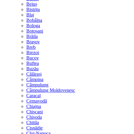
Beiuș
Bistrița
Blaj
Bobâlna
Bologa
Botoșani
Brăila
Brașov
Breb
Brezoi
Bucov
Buftea
Buzău
Călărași
Câmpina
Câmpulung
Câmpulung Moldovenesc
Caracal
Cernavodă
Chiajna
Chișcani
Chișoda
Chitila
Cisnădie
Cluj-Napoca