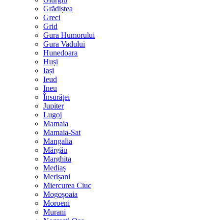
Grădiștea
Greci
Grid
Gura Humorului
Gura Vadului
Hunedoara
Huși
Iași
Ieud
Ineu
Însurăței
Jupiter
Lugoj
Mamaia
Mamaia-Sat
Mangalia
Mărgău
Marghita
Mediaș
Merișani
Miercurea Ciuc
Mogoșoaia
Moroeni
Murani