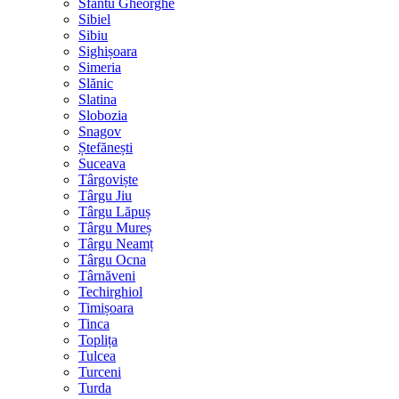
Sfântu Gheorghe
Sibiel
Sibiu
Sighișoara
Simeria
Slănic
Slatina
Slobozia
Snagov
Ștefănești
Suceava
Târgoviște
Târgu Jiu
Târgu Lăpuș
Târgu Mureș
Târgu Neamț
Târgu Ocna
Târnăveni
Techirghiol
Timișoara
Tinca
Toplița
Tulcea
Turceni
Turda