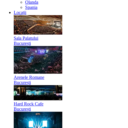
Olanda
Spania
Locații
Sala Palatului
București
Arenele Romane
București
Hard Rock Cafe
București