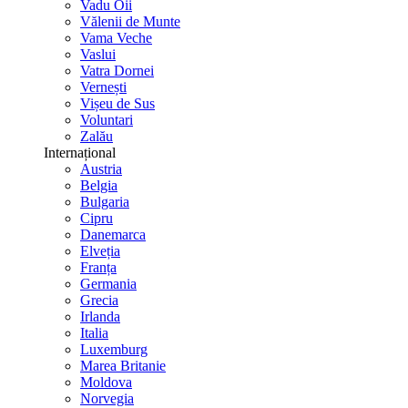
Vadu Oii
Vălenii de Munte
Vama Veche
Vaslui
Vatra Dornei
Vernești
Vișeu de Sus
Voluntari
Zalău
Internațional
Austria
Belgia
Bulgaria
Cipru
Danemarca
Elveția
Franța
Germania
Grecia
Irlanda
Italia
Luxemburg
Marea Britanie
Moldova
Norvegia