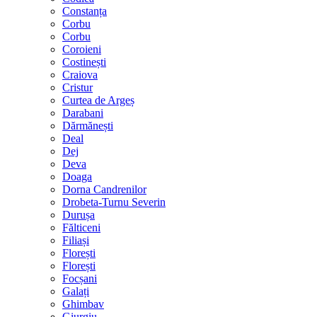
Constanța
Corbu
Corbu
Coroieni
Costinești
Craiova
Cristur
Curtea de Argeș
Darabani
Dărmănești
Deal
Dej
Deva
Doaga
Dorna Candrenilor
Drobeta-Turnu Severin
Durușa
Fălticeni
Filiași
Florești
Florești
Focșani
Galați
Ghimbav
Giurgiu