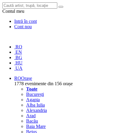
Contul meu
Intră în cont
Cont nou
RO
EN
BG
HU
UA
RO
Orașe
1778 evenimente din 156 orașe
Toate
București
Agapia
Alba Iulia
Alexandria
Arad
Bacău
Baia Mare
Beiuș