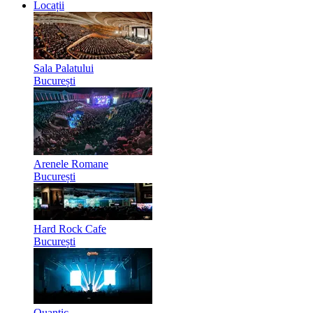
Locații
Sala Palatului
București
Arenele Romane
București
Hard Rock Cafe
București
Quantic