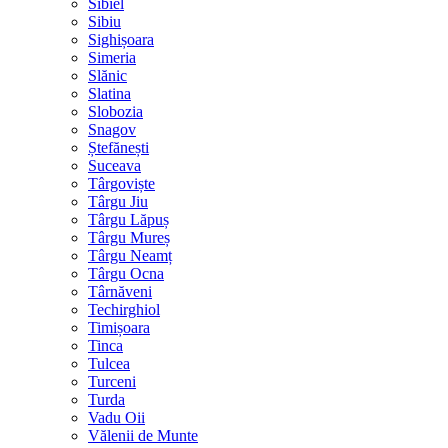
Sibiel
Sibiu
Sighișoara
Simeria
Slănic
Slatina
Slobozia
Snagov
Ștefănești
Suceava
Târgoviște
Târgu Jiu
Târgu Lăpuș
Târgu Mureș
Târgu Neamț
Târgu Ocna
Târnăveni
Techirghiol
Timișoara
Tinca
Tulcea
Turceni
Turda
Vadu Oii
Vălenii de Munte