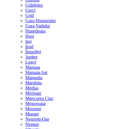
Grădiștea
Greci
Grid
Gura Humorului
Gura Vadului
Hunedoara
Huși
Iași
Ieud
Însurăței
Jupiter
Lugoj
Mamaia
Mamaia-Sat
Mangalia
Marghita
Mediaș
Merișani
Miercurea Ciuc
Mogoșoaia
Moroeni
Murani
Negrești-Oaș
Neptun