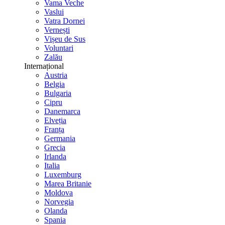
Vama Veche
Vaslui
Vatra Dornei
Vernești
Vișeu de Sus
Voluntari
Zalău
Internațional
Austria
Belgia
Bulgaria
Cipru
Danemarca
Elveția
Franța
Germania
Grecia
Irlanda
Italia
Luxemburg
Marea Britanie
Moldova
Norvegia
Olanda
Spania