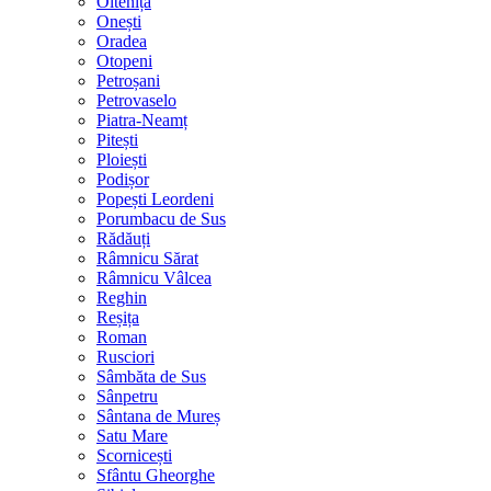
Oltenița
Onești
Oradea
Otopeni
Petroșani
Petrovaselo
Piatra-Neamț
Pitești
Ploiești
Podișor
Popești Leordeni
Porumbacu de Sus
Rădăuți
Râmnicu Sărat
Râmnicu Vâlcea
Reghin
Reșița
Roman
Rusciori
Sâmbăta de Sus
Sânpetru
Sântana de Mureș
Satu Mare
Scornicești
Sfântu Gheorghe