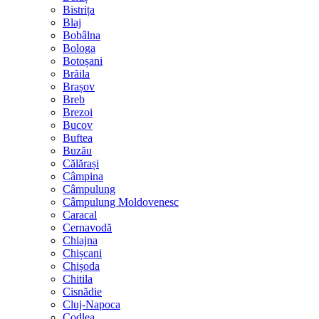
Bistrița
Blaj
Bobâlna
Bologa
Botoșani
Brăila
Brașov
Breb
Brezoi
Bucov
Buftea
Buzău
Călărași
Câmpina
Câmpulung
Câmpulung Moldovenesc
Caracal
Cernavodă
Chiajna
Chișcani
Chișoda
Chitila
Cisnădie
Cluj-Napoca
Codlea