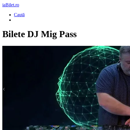
iaBilet.ro
Caută
Bilete
DJ Mig Pass