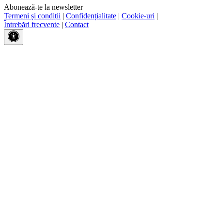
Abonează-te la newsletter
Termeni și condiții
|
Confidențialitate
|
Cookie-uri
|
Întrebări frecvente
|
Contact