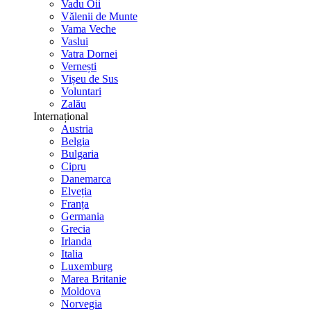
Vadu Oii
Vălenii de Munte
Vama Veche
Vaslui
Vatra Dornei
Vernești
Vișeu de Sus
Voluntari
Zalău
Internațional
Austria
Belgia
Bulgaria
Cipru
Danemarca
Elveția
Franța
Germania
Grecia
Irlanda
Italia
Luxemburg
Marea Britanie
Moldova
Norvegia