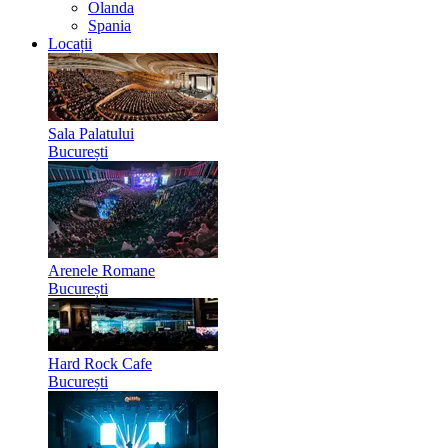
Olanda
Spania
Locații
Sala Palatului
București
Arenele Romane
București
Hard Rock Cafe
București