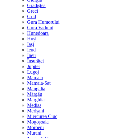
Grădiștea
Greci
Grid
Gura Humorului
Gura Vadului
Hunedoara
Huși
Iași
Ieud
Ineu
Însurăței
Jupiter
Lugoj
Mamaia
Mamaia-Sat
Mangalia
Mărgău
Marghita
Mediaș
Merișani
Miercurea Ciuc
Mogoșoaia
Moroeni
Murani