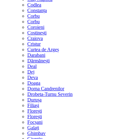
Codlea
Constanța
Corbu
Corbu
Coroieni
Costinești
Craiova
Cristur
Curtea de Argeș
Darabani
Dărmănești
Deal
Dej
Deva
Doaga
Dorna Candrenilor
Drobeta-Turnu Severin
Durușa
Filiași
Florești
Florești
Focșani
Galați
Ghimbav
Giurgiu