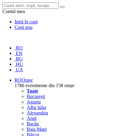
Contul meu
Intră în cont
Cont nou
RO
EN
BG
HU
UA
RO
Orașe
1786 evenimente din 158 orașe
Toate
București
Agapia
Alba Iulia
Alexandria
Arad
Bacău
Baia Mare
Băicoi