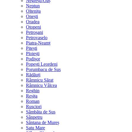
Negrești-Oaș
Neptun
Oltenița
Onești
Oradea
Otopeni
Petroșani
Petrovaselo
Piatra-Neamț
Pitești
Ploiești
Podișor
Popești Leordeni
Porumbacu de Sus
Rădăuți
Râmnicu Sărat
Râmnicu Vâlcea
Reghin
Reșița
Roman
Rusciori
Sâmbăta de Sus
Sânpetru
Sântana de Mureș
Satu Mare