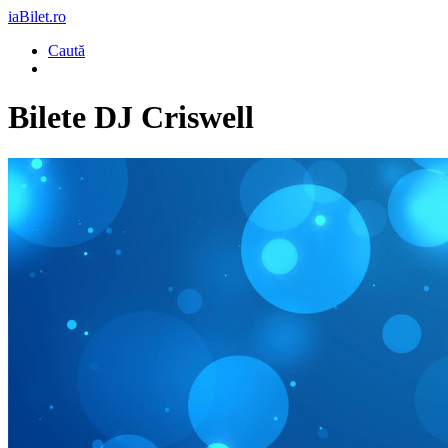
iaBilet.ro
Caută
Bilete
DJ Criswell