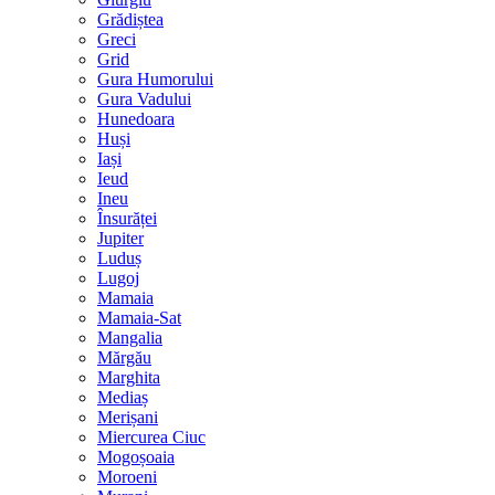
Grădiștea
Greci
Grid
Gura Humorului
Gura Vadului
Hunedoara
Huși
Iași
Ieud
Ineu
Însurăței
Jupiter
Luduș
Lugoj
Mamaia
Mamaia-Sat
Mangalia
Mărgău
Marghita
Mediaș
Merișani
Miercurea Ciuc
Mogoșoaia
Moroeni