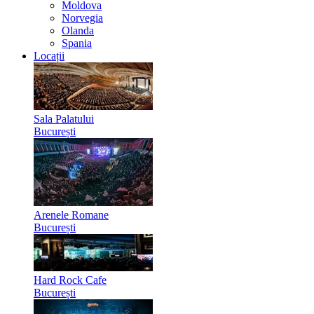
Moldova
Norvegia
Olanda
Spania
Locații
Sala Palatului
București
Arenele Romane
București
Hard Rock Cafe
București