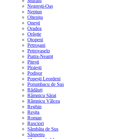
Murani
Negrești-Oaș
Neptun
Oltenița
Onești
Oradea
Orăștie
Otopeni
Petroșani
Petrovaselo
Piatra-Neamț
Pitești
Ploiești
Podișor
Popești Leordeni
Porumbacu de Sus
Rădăuți
Râmnicu Sărat
Râmnicu Vâlcea
Reghin
Reșița
Roman
Rusciori
Sâmbăta de Sus
Sânpetru