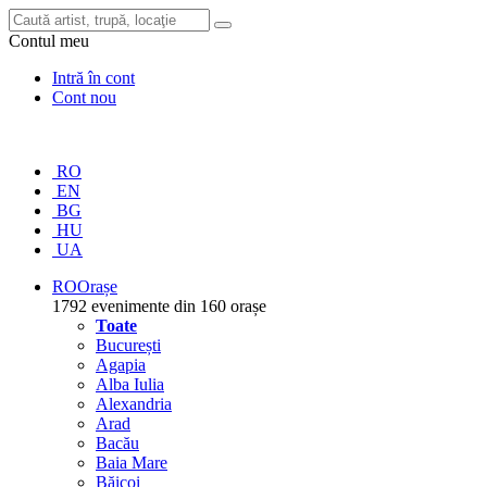
Contul meu
Intră în cont
Cont nou
RO
EN
BG
HU
UA
RO
Orașe
1792 evenimente din 160 orașe
Toate
București
Agapia
Alba Iulia
Alexandria
Arad
Bacău
Baia Mare
Băicoi