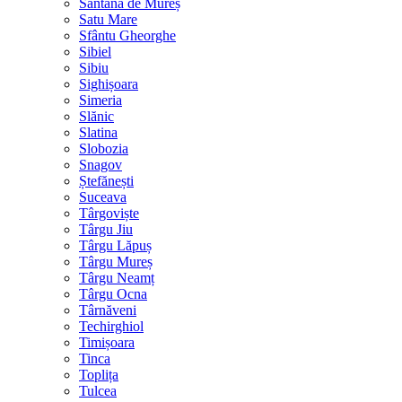
Sântana de Mureș
Satu Mare
Sfântu Gheorghe
Sibiel
Sibiu
Sighișoara
Simeria
Slănic
Slatina
Slobozia
Snagov
Ștefănești
Suceava
Târgoviște
Târgu Jiu
Târgu Lăpuș
Târgu Mureș
Târgu Neamț
Târgu Ocna
Târnăveni
Techirghiol
Timișoara
Tinca
Toplița
Tulcea