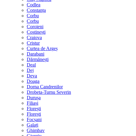
Codlea
Constanța
Corbu
Corbu
Coroieni
Costinești
Craiova
Cristur
Curtea de Argeș
Darabani
Dărmănești
Deal
Dej
Deva
Doaga
Dorna Candrenilor
Drobeta-Turnu Severin
Durușa
Filiași
Florești
Florești
Focșani
Galați
Ghimbav
Giurgiu