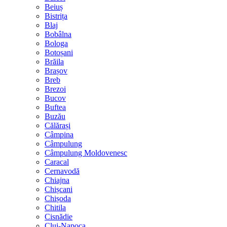
Beiuș
Bistrița
Blaj
Bobâlna
Bologa
Botoșani
Brăila
Brașov
Breb
Brezoi
Bucov
Buftea
Buzău
Călărași
Câmpina
Câmpulung
Câmpulung Moldovenesc
Caracal
Cernavodă
Chiajna
Chișcani
Chișoda
Chitila
Cisnădie
Cluj-Napoca