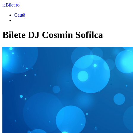
iaBilet.ro
Caută
Bilete
DJ Cosmin Sofilca