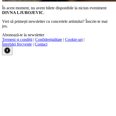
În acest moment, nu avem bilete disponibile la niciun eveniment
DIVNA LJUBOJEVIC
.
Vrei să primești newsletter cu concertele artistului? Înscrie-te mai
jos.
Abonează-te la newsletter
Termeni și condiții
|
Confidențialitate
|
Cookie-uri
|
Întrebări frecvente
|
Contact