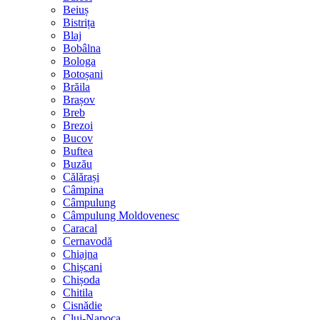
Beiuș
Bistrița
Blaj
Bobâlna
Bologa
Botoșani
Brăila
Brașov
Breb
Brezoi
Bucov
Buftea
Buzău
Călărași
Câmpina
Câmpulung
Câmpulung Moldovenesc
Caracal
Cernavodă
Chiajna
Chișcani
Chișoda
Chitila
Cisnădie
Cluj-Napoca