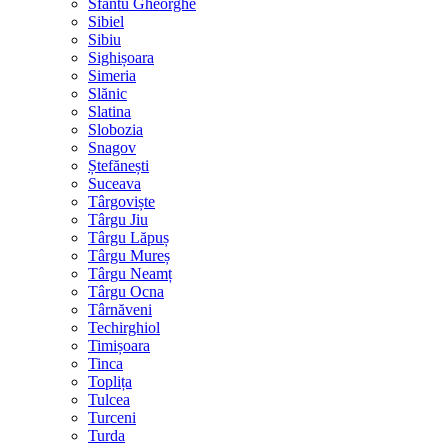
Sfântu Gheorghe
Sibiel
Sibiu
Sighișoara
Simeria
Slănic
Slatina
Slobozia
Snagov
Ștefănești
Suceava
Târgoviște
Târgu Jiu
Târgu Lăpuș
Târgu Mureș
Târgu Neamț
Târgu Ocna
Târnăveni
Techirghiol
Timișoara
Tinca
Toplița
Tulcea
Turceni
Turda