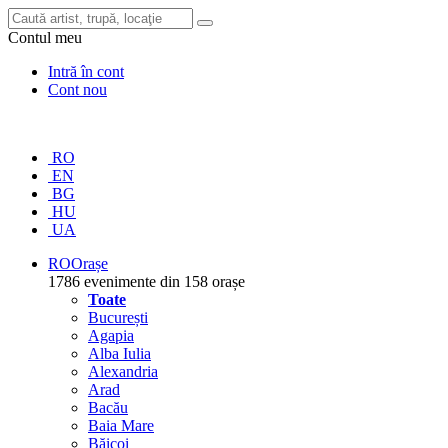
Contul meu
Intră în cont
Cont nou
RO
EN
BG
HU
UA
RO
Orașe
1786 evenimente din 158 orașe
Toate
București
Agapia
Alba Iulia
Alexandria
Arad
Bacău
Baia Mare
Băicoi