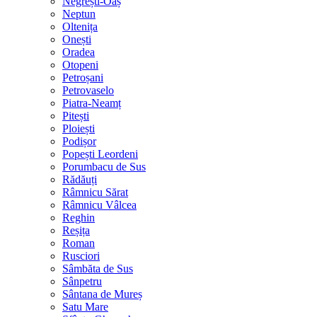
Negrești-Oaș
Neptun
Oltenița
Onești
Oradea
Otopeni
Petroșani
Petrovaselo
Piatra-Neamț
Pitești
Ploiești
Podișor
Popești Leordeni
Porumbacu de Sus
Rădăuți
Râmnicu Sărat
Râmnicu Vâlcea
Reghin
Reșița
Roman
Rusciori
Sâmbăta de Sus
Sânpetru
Sântana de Mureș
Satu Mare