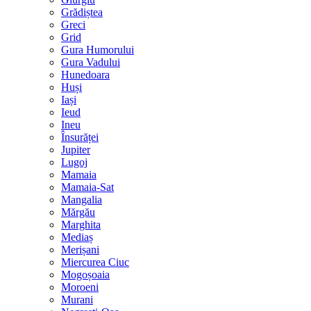
Grădiștea
Greci
Grid
Gura Humorului
Gura Vadului
Hunedoara
Huși
Iași
Ieud
Ineu
Însurăței
Jupiter
Lugoj
Mamaia
Mamaia-Sat
Mangalia
Mărgău
Marghita
Mediaș
Merișani
Miercurea Ciuc
Mogoșoaia
Moroeni
Murani