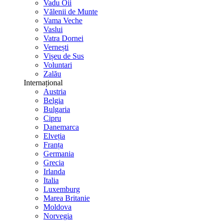
Vadu Oii
Vălenii de Munte
Vama Veche
Vaslui
Vatra Dornei
Vernești
Vișeu de Sus
Voluntari
Zalău
Internațional
Austria
Belgia
Bulgaria
Cipru
Danemarca
Elveția
Franța
Germania
Grecia
Irlanda
Italia
Luxemburg
Marea Britanie
Moldova
Norvegia