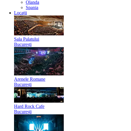
Olanda
Spania
Locații
Sala Palatului
București
Arenele Romane
București
Hard Rock Cafe
București