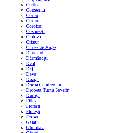
Codlea
Constanța
Corbu
Corbu
Coroieni
Costinești
Craiova
Cristur
Curtea de Argeș
Darabani
Dărmănești
Deal
Dej
Deva
Doaga
Dorna Candrenilor
Drobeta-Turnu Severin
Durușa
Filiași
Florești
Florești
Focșani
Galați
Ghimbav
Giurgiu