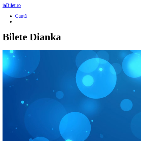
iaBilet.ro
Caută
Bilete
Dianka