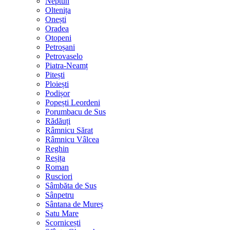
Neptun
Oltenița
Onești
Oradea
Otopeni
Petroșani
Petrovaselo
Piatra-Neamț
Pitești
Ploiești
Podișor
Popești Leordeni
Porumbacu de Sus
Rădăuți
Râmnicu Sărat
Râmnicu Vâlcea
Reghin
Reșița
Roman
Rusciori
Sâmbăta de Sus
Sânpetru
Sântana de Mureș
Satu Mare
Scornicești