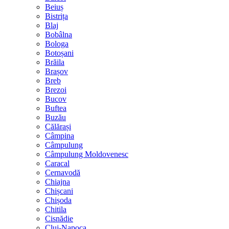
Beiuș
Bistrița
Blaj
Bobâlna
Bologa
Botoșani
Brăila
Brașov
Breb
Brezoi
Bucov
Buftea
Buzău
Călărași
Câmpina
Câmpulung
Câmpulung Moldovenesc
Caracal
Cernavodă
Chiajna
Chișcani
Chișoda
Chitila
Cisnădie
Cluj-Napoca