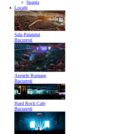
Spania
Locații
Sala Palatului
București
Arenele Romane
București
Hard Rock Cafe
București