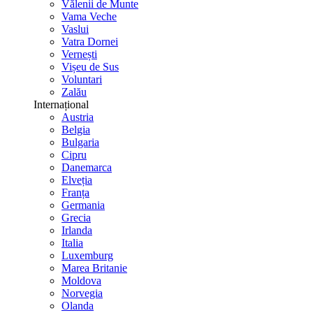
Vălenii de Munte
Vama Veche
Vaslui
Vatra Dornei
Vernești
Vișeu de Sus
Voluntari
Zalău
Internațional
Austria
Belgia
Bulgaria
Cipru
Danemarca
Elveția
Franța
Germania
Grecia
Irlanda
Italia
Luxemburg
Marea Britanie
Moldova
Norvegia
Olanda