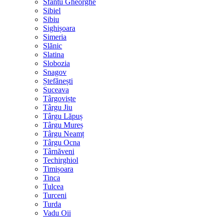
Sfântu Gheorghe
Sibiel
Sibiu
Sighișoara
Simeria
Slănic
Slatina
Slobozia
Snagov
Ștefănești
Suceava
Târgoviște
Târgu Jiu
Târgu Lăpuș
Târgu Mureș
Târgu Neamț
Târgu Ocna
Târnăveni
Techirghiol
Timișoara
Tinca
Tulcea
Turceni
Turda
Vadu Oii