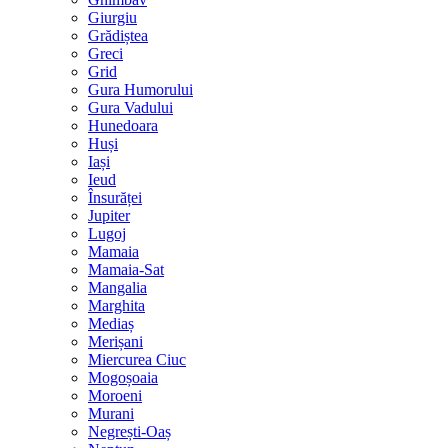
Giurgiu
Grădiștea
Greci
Grid
Gura Humorului
Gura Vadului
Hunedoara
Huși
Iași
Ieud
Însurăței
Jupiter
Lugoj
Mamaia
Mamaia-Sat
Mangalia
Marghita
Mediaș
Merișani
Miercurea Ciuc
Mogoșoaia
Moroeni
Murani
Negrești-Oaș