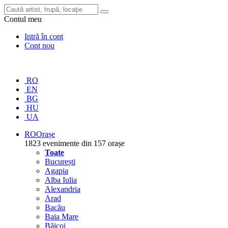
Contul meu
Intră în cont
Cont nou
RO
EN
BG
HU
UA
RO
Orașe
1823 evenimente din 157 orașe
Toate
București
Agapia
Alba Iulia
Alexandria
Arad
Bacău
Baia Mare
Băicoi