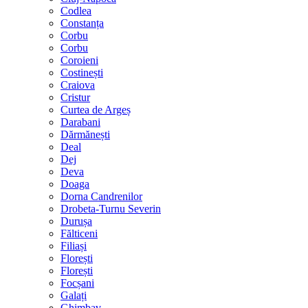
Codlea
Constanța
Corbu
Corbu
Coroieni
Costinești
Craiova
Cristur
Curtea de Argeș
Darabani
Dărmănești
Deal
Dej
Deva
Doaga
Dorna Candrenilor
Drobeta-Turnu Severin
Durușa
Fălticeni
Filiași
Florești
Florești
Focșani
Galați
Ghimbav