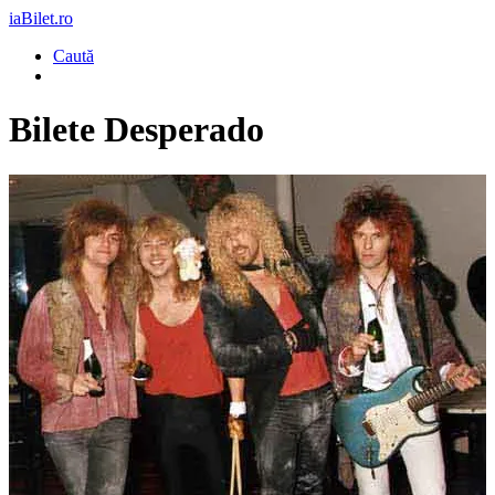
iaBilet.ro
Caută
Bilete
Desperado