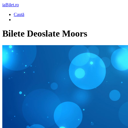
iaBilet.ro
Caută
Bilete
Deoslate Moors