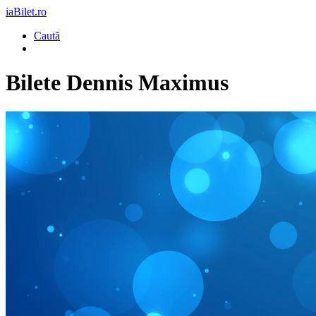
iaBilet.ro
Caută
Bilete
Dennis Maximus