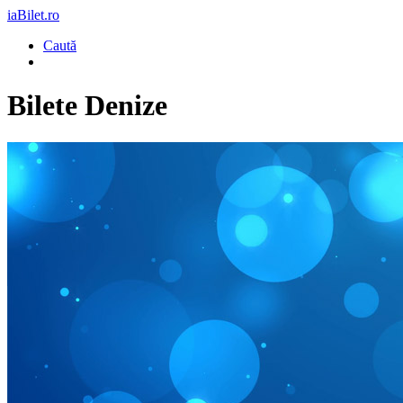
iaBilet.ro
Caută
Bilete
Denize